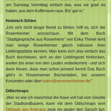
am Samstag Vormittag einfach das, was sie grad da
haben, aus dem Kofferraum raus. Bis’ gor is.“
Heimisch fühlen
„Um sich nicht länger fremd zu fühlen, hilft es, sich die
Rosenheimer anzuschaun. Mit dem Buch
"Stadtgespräche aus Rosenheim" von Erika Thimel lernt
man einige Rosenheimer gleich inklusive ihrer
Lieblingsplätze kennen. Man kann sich also einfach das
Buch durchlesen, sich an den Lieblingsort hinhocken,
warten bis einer von den Leuten vorbeikommt - und sich
dann freuen, dass man schon jemand kennt! Das Buch
gibt’s in Rosenheimer Bücherläden, bei unseren
Konzerten oder über
katrin@neurosenheimer.de
.“
Odlschnaps
„Wer so wie ich manchmal die Nase voll hat vom Geodle
der Stadtrandbauern, kann mit dem Odlschnaps vom
Odlsepp aus Amerang
zwar nix gegen den Geruch tun,