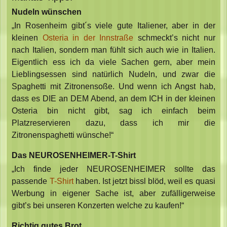
Nudeln wünschen
„In Rosenheim gibt´s viele gute Italiener, aber in der
kleinen
Osteria in der Innstraße
schmeckt’s nicht nur
nach Italien, sondern man fühlt sich auch wie in Italien.
Eigentlich ess ich da viele Sachen gern, aber mein
Lieblingsessen sind natürlich Nudeln, und zwar die
Spaghetti mit Zitronensoße. Und wenn ich Angst hab,
dass es DIE an DEM Abend, an dem ICH in der kleinen
Osteria bin nicht gibt, sag ich einfach beim
Platzreservieren dazu, dass ich mir die
Zitronenspaghetti wünsche!“
Das NEUROSENHEIMER-T-Shirt
„Ich finde jeder NEUROSENHEIMER sollte das
passende
T-Shirt
haben. Ist jetzt bissl blöd, weil es quasi
Werbung in eigener Sache ist, aber zufälligerweise
gibt’s bei unseren Konzerten welche zu kaufen!“
Richtig gutes Brot